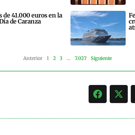
 de 41.000 euros en la
Fe
 Día de Caranza
cr
at
Anterior
1
2
3
…
7.027
Siguiente