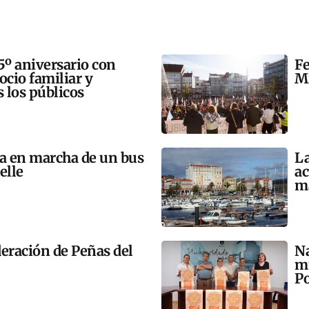
5º aniversario con
Fe
 ocio familiar y
Mi
s los públicos
ta en marcha de un bus
La
elle
ac
m
eración de Peñas del
Na
mú
Po