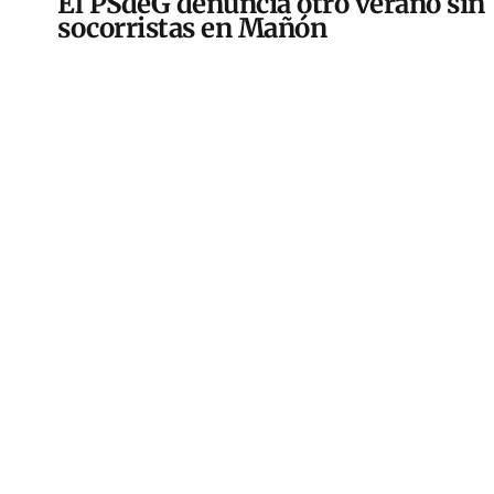
El PSdeG denuncia otro verano sin
socorristas en Mañón