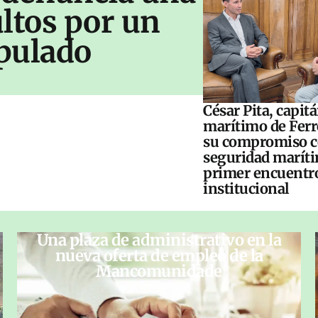
ltos por un
pulado
César Pita, capit
marítimo de Ferr
su compromiso c
seguridad maríti
primer encuentr
institucional
Una plaza de administrativo en la
nueva oferta de empleo de la
Mancomunidade