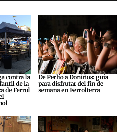
a contra la
De Perlío a Doniños: guía
antil de la
para disfrutar del fin de
za de Ferrol
semana en Ferrolterra
el
hol