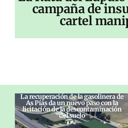
campaña de insu
cartel mani
La recuperación de la gasolinera de
As Pías da un nuevo paso con la
licitación de la descontaminación
del suelo