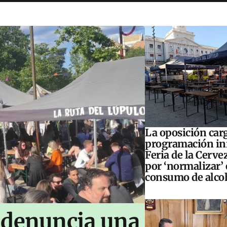
La oposición carg
programación inf
Feria de la Cerve
por ‘normalizar’ 
consumo de alco
 denuncia una