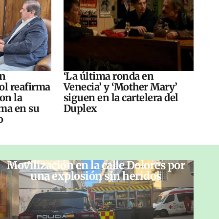
án
‘La última ronda en
ol reafirma
Venecia’ y ‘Mother Mary’
on la
siguen en la cartelera del
ma en su
Duplex
o
Movilización en la calle Dolores por
una explosión sin heridos