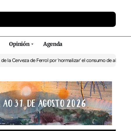
Opinión
Agenda
za de Ferrol por ‘normalizar’ el consumo de alcohol
De Perlío a Do