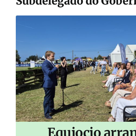
Subdelegado do Gober
Equiocio arran