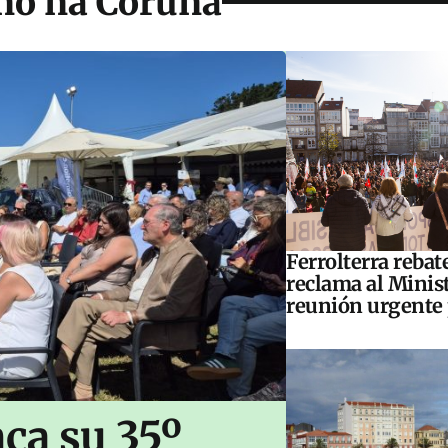
no na Coruña
Ferrolterra rebat
reclama al Minis
reunión urgente 
ca su 35º