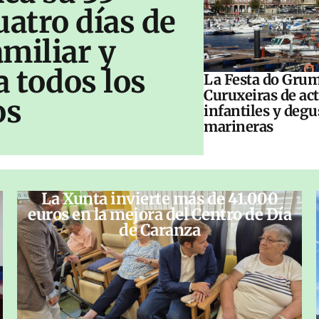
uatro días de
amiliar y
a todos los
La Festa do Grum
Curuxeiras de ac
os
infantiles y deg
marineras
La Xunta invierte más de 41.000
euros en la mejora del Centro de Día
de Caranza