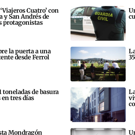
 ‘Viajeros Cuatro’ con
Un
ra y San Andrés de
cu
 protagonistas
bre la puerta a una
La
tente desde Ferrol
35
21 toneladas de basura
La
 en tres días
vi
co
esta Mondragón
Un