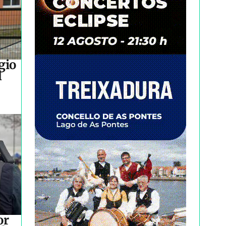
gio
l
or