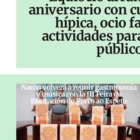
aniversario con c
hípica, ocio f
actividades par
públic
Narón volverá a reunir gastronomía
y música con la III Feira de
Exaltación do Porco ao Espeto