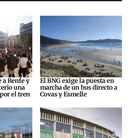
e a Renfe y
El BNG exige la puesta en
terio una
marcha de un bus directo a
por el tren
Covas y Esmelle