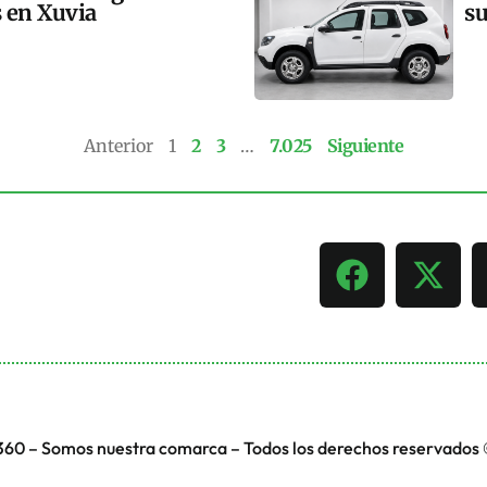
s en Xuvia
su
Anterior
1
2
3
…
7.025
Siguiente
360 – Somos nuestra comarca – Todos los derechos reservados