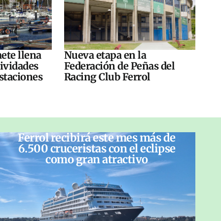
ete llena
Nueva etapa en la
tividades
Federación de Peñas del
ustaciones
Racing Club Ferrol
Ferrol recibirá este mes más de
6.500 cruceristas con el eclipse
como gran atractivo