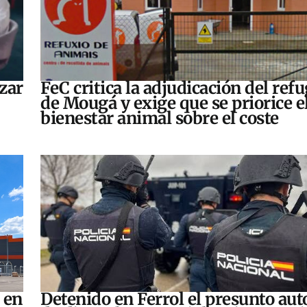
zar
FeC critica la adjudicación del refu
de Mougá y exige que se priorice e
bienestar animal sobre el coste
 en
Detenido en Ferrol el presunto aut