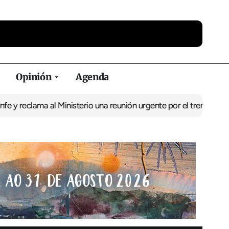
Opinión
Agenda
ma al Ministerio una reunión urgente por el tren
El BNG exige la p