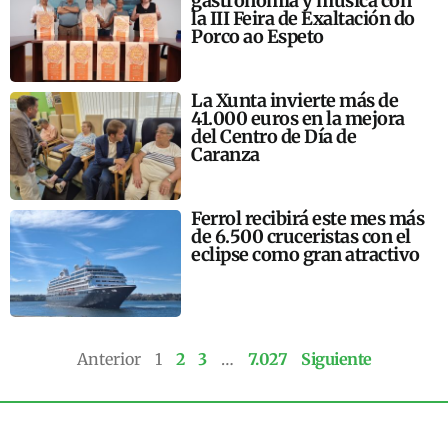
gastronomía y música con
la III Feira de Exaltación do
Porco ao Espeto
La Xunta invierte más de
41.000 euros en la mejora
del Centro de Día de
Caranza
Ferrol recibirá este mes más
de 6.500 cruceristas con el
eclipse como gran atractivo
Anterior
1
2
3
…
7.027
Siguiente