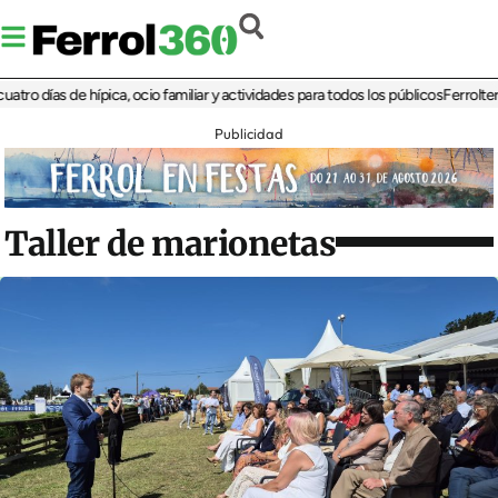
ías de hípica, ocio familiar y actividades para todos los públicos
Ferrolterra reb
Publicidad
Taller de marionetas