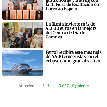
gastronomía y música con
la III Feira de Exaltación do
Porco ao Espeto
La Xunta invierte más de
41.000 euros en la mejora
del Centro de Día de
Caranza
Ferrol recibirá este mes más
de 6.500 cruceristas con el
eclipse como gran atractivo
Anterior
1
2
3
…
7.027
Siguiente