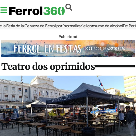
eria de la Cerveza de Ferrol por ‘normalizar’ el consumo de alcohol
De Perlío a D
Publicidad
Teatro dos oprimidos