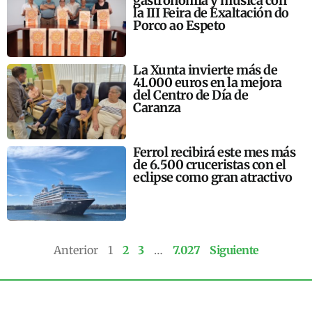
gastronomía y música con
la III Feira de Exaltación do
Porco ao Espeto
La Xunta invierte más de
41.000 euros en la mejora
del Centro de Día de
Caranza
Ferrol recibirá este mes más
de 6.500 cruceristas con el
eclipse como gran atractivo
Anterior
1
2
3
…
7.027
Siguiente