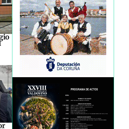
gio
l
or