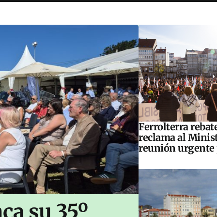
Ferrolterra rebat
reclama al Minis
reunión urgente 
ca su 35º