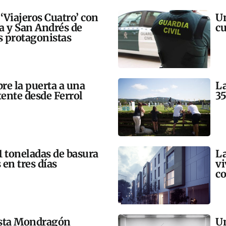
 ‘Viajeros Cuatro’ con
Un
ra y San Andrés de
cu
 protagonistas
bre la puerta a una
La
tente desde Ferrol
35
21 toneladas de basura
La
 en tres días
vi
co
esta Mondragón
Un