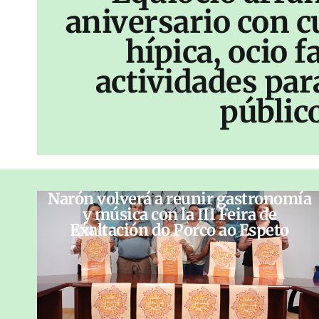
aniversario con c
hípica, ocio f
actividades par
públic
Narón volverá a reunir gastronomía
y música con la III Feira de
Exaltación do Porco ao Espeto