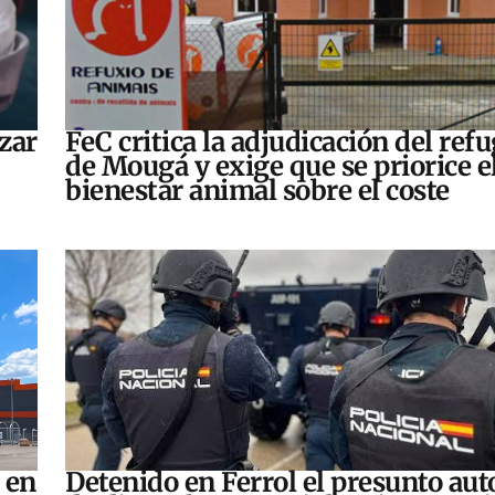
zar
FeC critica la adjudicación del refu
de Mougá y exige que se priorice e
bienestar animal sobre el coste
 en
Detenido en Ferrol el presunto aut