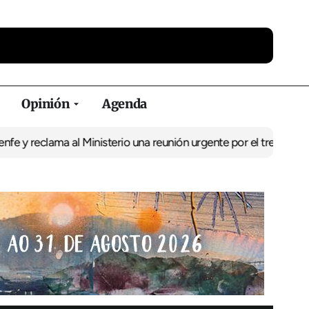
Opinión
Agenda
ama al Ministerio una reunión urgente por el tren
El BNG exige la 