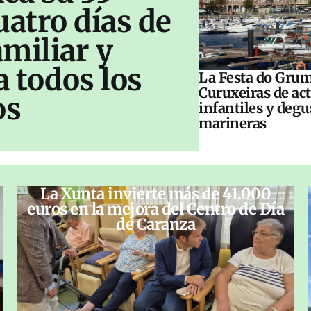
uatro días de
amiliar y
a todos los
La Festa do Grum
Curuxeiras de ac
os
infantiles y deg
marineras
La Xunta invierte más de 41.000
euros en la mejora del Centro de Día
de Caranza