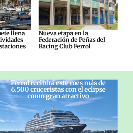
ete llena
Nueva etapa en la
tividades
Federación de Peñas del
ustaciones
Racing Club Ferrol
Ferrol recibirá este mes más de
6.500 cruceristas con el eclipse
como gran atractivo