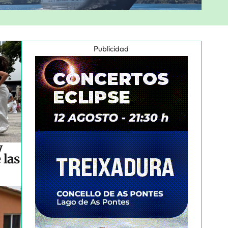
Publicidad
y
 las