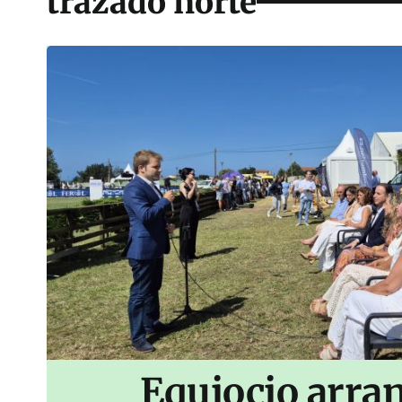
trazado norte
Equiocio arran