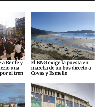
e a Renfe y
El BNG exige la puesta en
terio una
marcha de un bus directo a
por el tren
Covas y Esmelle