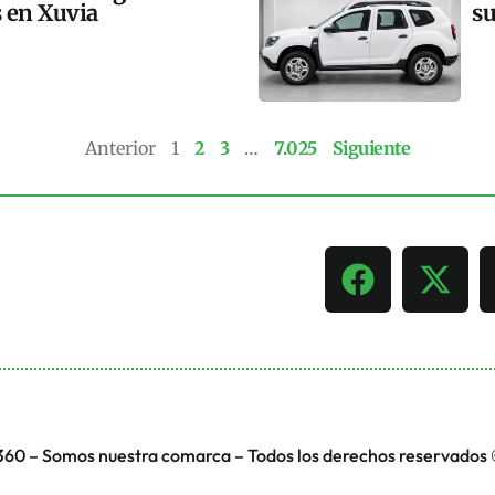
s en Xuvia
su
Anterior
1
2
3
…
7.025
Siguiente
360 – Somos nuestra comarca – Todos los derechos reservados