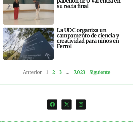
pabellón de O Val entra en
su recta final
La UDC organiza un
campamento de ciencia y
creatividad para niños en
Ferrol
Anterior
1
2
3
…
7.023
Siguiente