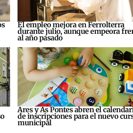
os
El empleo mejora en Ferrolterra
durante julio, aunque empeora fre
al año pasado
Ares y As Pontes abren el calendar
so
de inscripciones para el nuevo cur
municipal