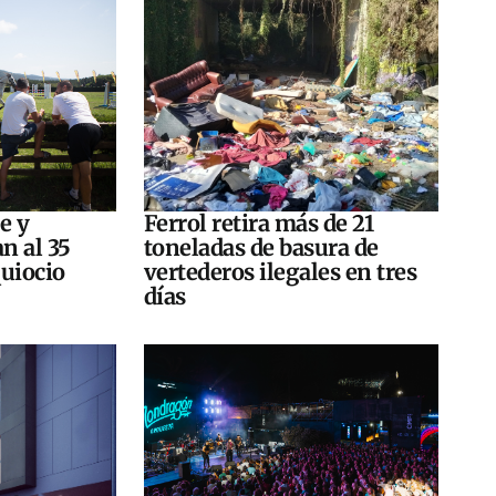
e y
Ferrol retira más de 21
n al 35
toneladas de basura de
quiocio
vertederos ilegales en tres
días