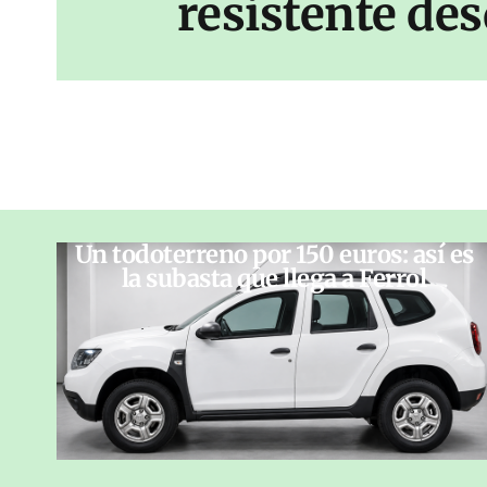
resistente des
Un todoterreno por 150 euros: así es
la subasta que llega a Ferrol