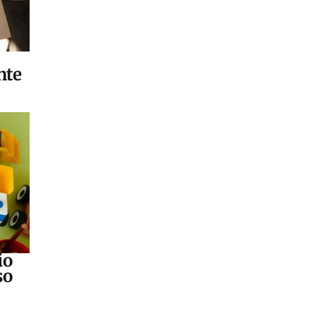
nte
io
so