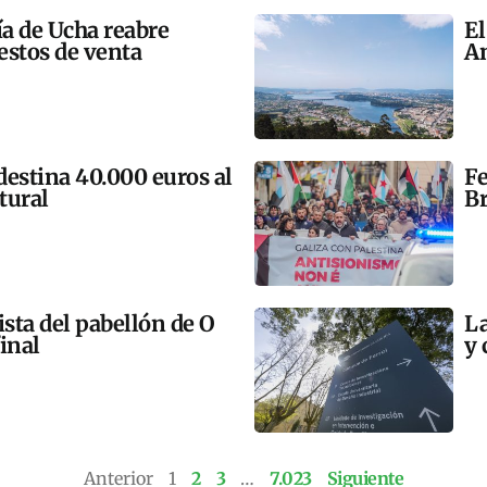
ía de Ucha reabre
El
estos de venta
An
 destina 40.000 euros al
Fe
tural
Br
ista del pabellón de O
La
final
y 
Anterior
1
2
3
…
7.023
Siguiente