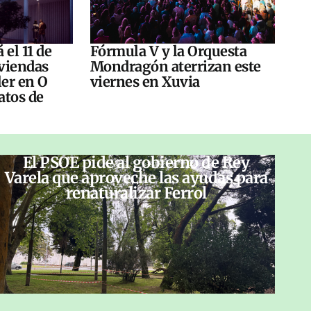
 el 11 de
Fórmula V y la Orquesta
viendas
Mondragón aterrizan este
ler en O
viernes en Xuvia
atos de
El PSOE pide al gobierno de Rey
Varela que aproveche las ayudas para
renaturalizar Ferrol