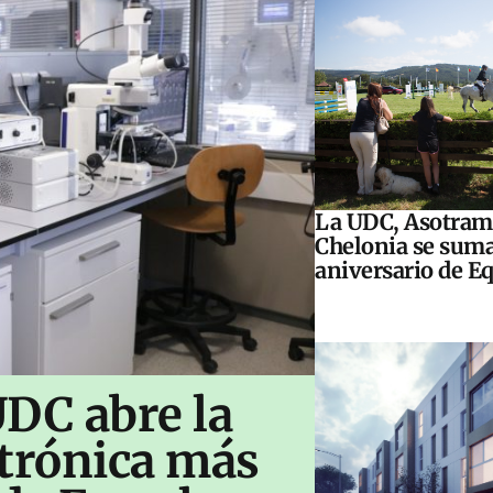
La UDC, Asotram
Chelonia se suma
aniversario de E
UDC abre la
ctrónica más