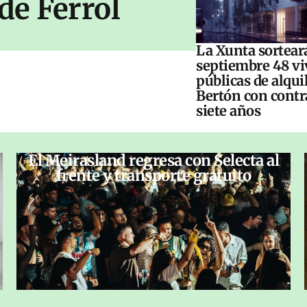
de Ferrol
La Xunta sorteará
septiembre 48 vi
públicas de alqui
Bertón con contr
siete años
El Meirasland regresa con Selecta al
frente y transporte gratuito