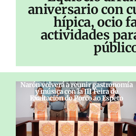
aniversario con c
hípica, ocio f
actividades par
públic
Narón volverá a reunir gastronomía
y música con la III Feira de
Exaltación do Porco ao Espeto