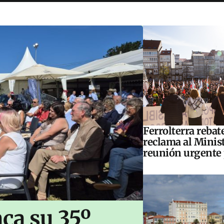
Ferrolterra rebat
reclama al Minis
reunión urgente 
ca su 35º