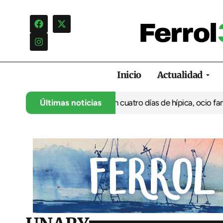
Inicio
Actualidad
 su 35º aniversario con cuatro días de hípica, ocio familiar y ac
Últimas noticias