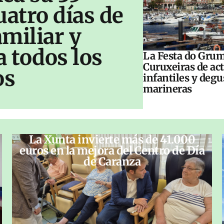
uatro días de
amiliar y
a todos los
La Festa do Grum
Curuxeiras de ac
os
infantiles y deg
marineras
La Xunta invierte más de 41.000
euros en la mejora del Centro de Día
de Caranza