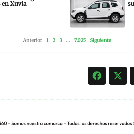
s en Xuvia
su
Anterior
1
2
3
…
7.025
Siguiente
360 – Somos nuestra comarca – Todos los derechos reservados