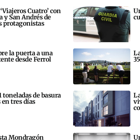
 ‘Viajeros Cuatro’ con
Un
ra y San Andrés de
cu
 protagonistas
bre la puerta a una
La
tente desde Ferrol
35
21 toneladas de basura
La
 en tres días
vi
co
esta Mondragón
Un