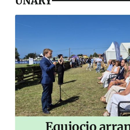
UNARY
Equiocio arran