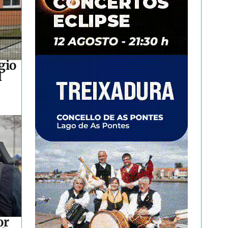
gio
l
or