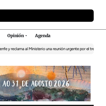
Opinión
Agenda
lama al Ministerio una reunión urgente por el tren
El BNG exige la