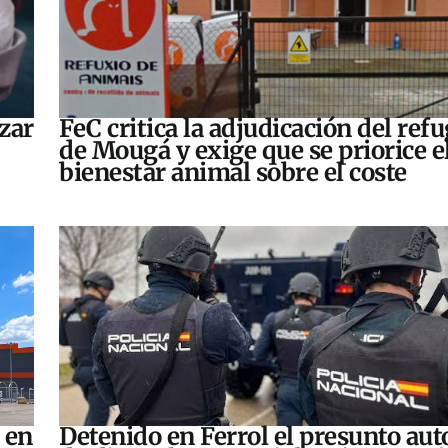
zar
FeC critica la adjudicación del refu
de Mougá y exige que se priorice e
bienestar animal sobre el coste
 en
Detenido en Ferrol el presunto aut