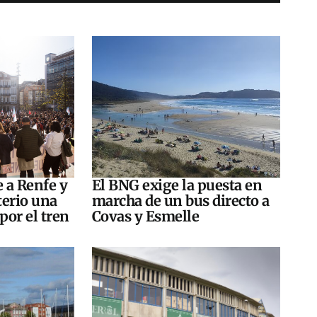
e a Renfe y
El BNG exige la puesta en
terio una
marcha de un bus directo a
por el tren
Covas y Esmelle