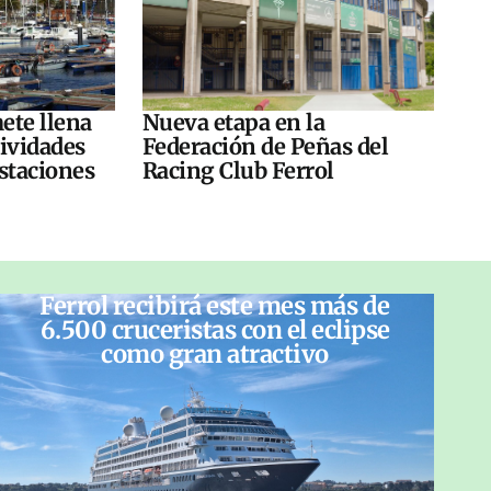
ete llena
Nueva etapa en la
tividades
Federación de Peñas del
ustaciones
Racing Club Ferrol
Ferrol recibirá este mes más de
6.500 cruceristas con el eclipse
como gran atractivo