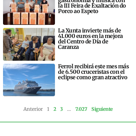
gastronomía y música con
la III Feira de Exaltación do
Porco ao Espeto
La Xunta invierte más de
41.000 euros en la mejora
del Centro de Día de
Caranza
Ferrol recibirá este mes más
de 6.500 cruceristas con el
eclipse como gran atractivo
Anterior
1
2
3
…
7.027
Siguiente