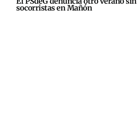
El PSdeG denuncia otro verano sin
socorristas en Mañón