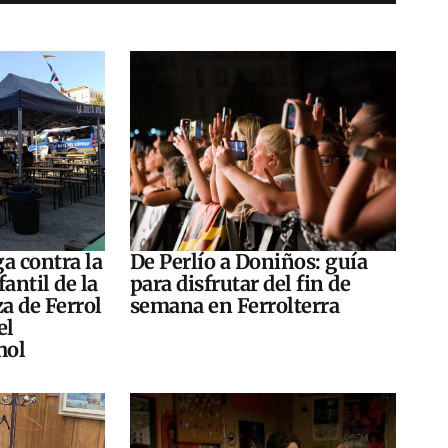
a contra la
De Perlío a Doniños: guía
antil de la
para disfrutar del fin de
za de Ferrol
semana en Ferrolterra
el
hol