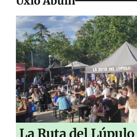
Uxío Abuín
La Ruta del Lúpulo