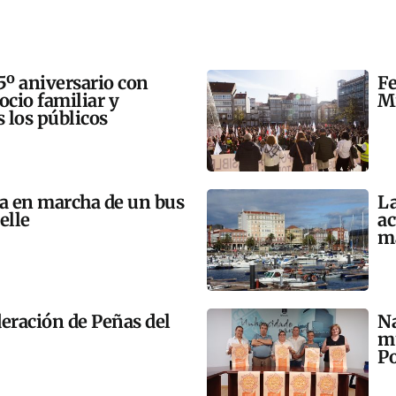
5º aniversario con
Fe
 ocio familiar y
Mi
s los públicos
ta en marcha de un bus
La
elle
ac
m
eración de Peñas del
Na
mú
Po