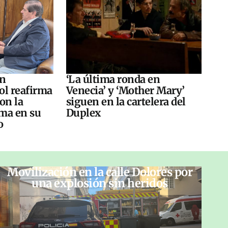
án
‘La última ronda en
ol reafirma
Venecia’ y ‘Mother Mary’
on la
siguen en la cartelera del
ma en su
Duplex
o
Movilización en la calle Dolores por
una explosión sin heridos