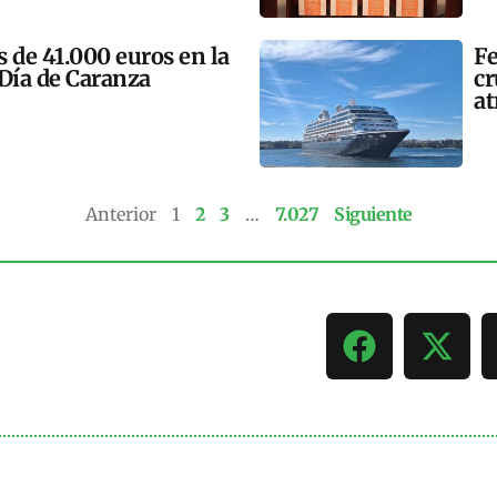
 de 41.000 euros en la
Fe
 Día de Caranza
cr
at
Anterior
1
2
3
…
7.027
Siguiente