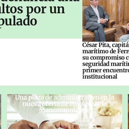
ltos por un
pulado
César Pita, capit
marítimo de Ferr
su compromiso c
seguridad maríti
primer encuentr
institucional
Una plaza de administrativo en la
nueva oferta de empleo de la
Mancomunidade