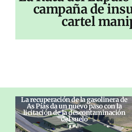
campaña de insu
cartel mani
La recuperación de la gasolinera de
As Pías da un nuevo paso con la
licitación de la descontaminación
del suelo