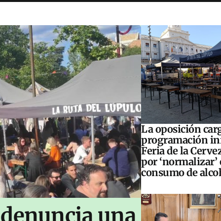
La oposición carg
programación inf
Feria de la Cerve
por ‘normalizar’ 
consumo de alco
 denuncia una