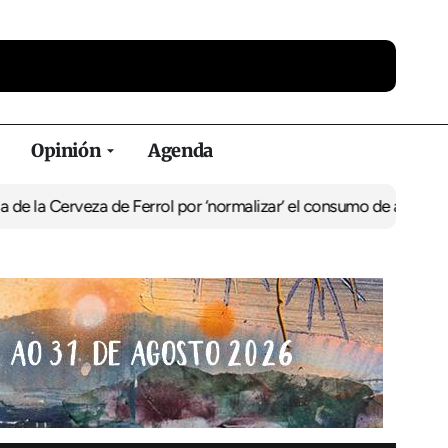
Opinión
Agenda
eza de Ferrol por ‘normalizar’ el consumo de alcohol
De Perlío a D