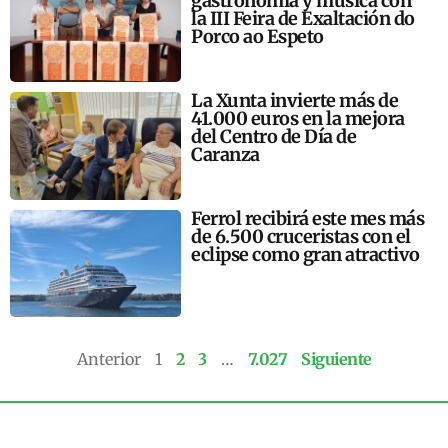
gastronomía y música con
la III Feira de Exaltación do
Porco ao Espeto
La Xunta invierte más de
41.000 euros en la mejora
del Centro de Día de
Caranza
Ferrol recibirá este mes más
de 6.500 cruceristas con el
eclipse como gran atractivo
Anterior
1
2
3
…
7.027
Siguiente