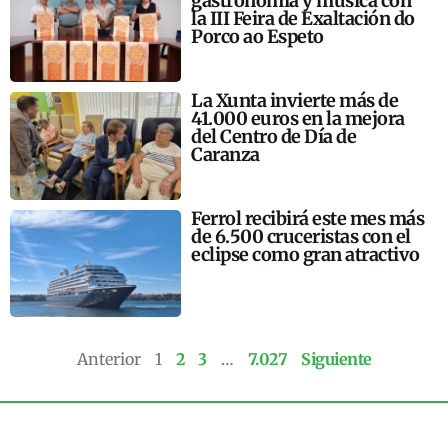
gastronomía y música con
la III Feira de Exaltación do
Porco ao Espeto
La Xunta invierte más de
41.000 euros en la mejora
del Centro de Día de
Caranza
Ferrol recibirá este mes más
de 6.500 cruceristas con el
eclipse como gran atractivo
Anterior
1
2
3
…
7.027
Siguiente