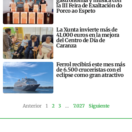
gastronomía y música con
la III Feira de Exaltación do
Porco ao Espeto
La Xunta invierte más de
41.000 euros en la mejora
del Centro de Día de
Caranza
Ferrol recibirá este mes más
de 6.500 cruceristas con el
eclipse como gran atractivo
Anterior
1
2
3
…
7.027
Siguiente