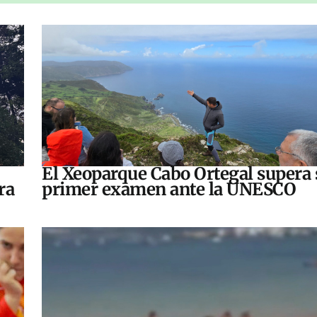
El Xeoparque Cabo Ortegal supera 
ra
primer examen ante la UNESCO