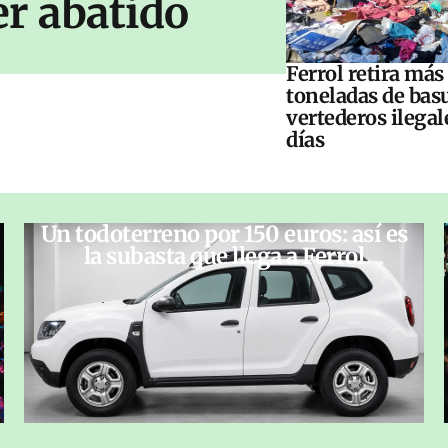
er abatido
Ferrol retira más
toneladas de bas
vertederos ilegal
días
Un todoterreno por 150 euros: así es
la subasta que llega a Ferrol