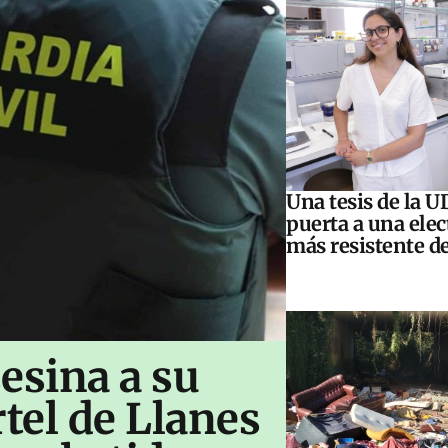
Una tesis de la U
puerta a una elec
más resistente d
esina a su
rtel de Llanes