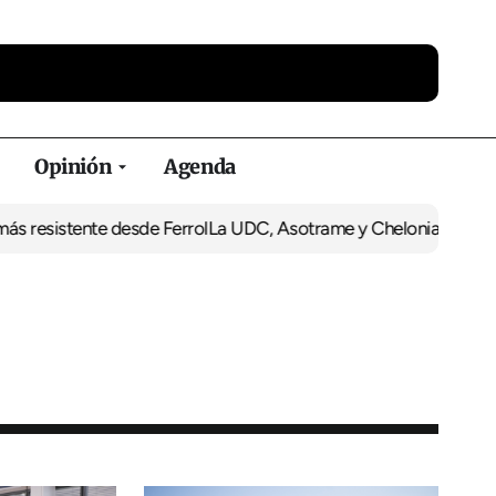
Opinión
Agenda
tente desde Ferrol
La UDC, Asotrame y Chelonia se suman al 35 a