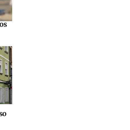
os
so