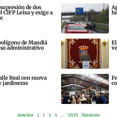
 supresión de dos
Ap
l CIFP Leixa y exige a
he
ue
polígono de Mandiá
El
aso administrativo
ve
alle Real con nueva
Fe
 jardineras
co
Anterior
1
2
3
4
…
7.023
Siguiente