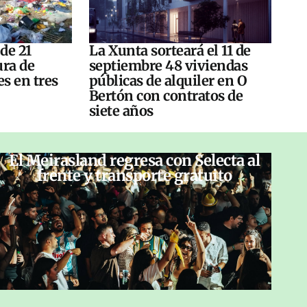
 de 21
La Xunta sorteará el 11 de
ura de
septiembre 48 viviendas
es en tres
públicas de alquiler en O
Bertón con contratos de
siete años
El Meirasland regresa con Selecta al
frente y transporte gratuito