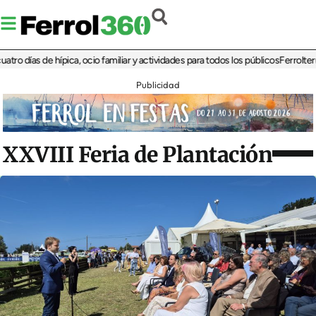
ías de hípica, ocio familiar y actividades para todos los públicos
Ferrolterra reb
Publicidad
XXVIII Feria de Plantación