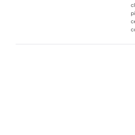
c
p
c
c