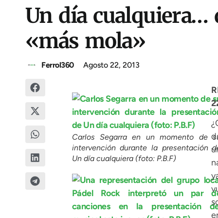
Un día cualquiera… 
«más mola»
Ferrol360
Agosto 22, 2013
R
2
¿
d
Carlos Segarra en un momento de s
intervención durante la presentación d
u
Un día cualquiera (foto: P.B.F)
n
y
v
s
e