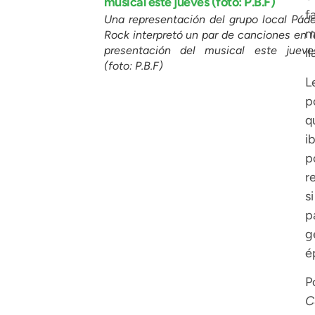
f
Una representación del grupo local Páde
m
Rock interpretó un par de canciones en l
presentación del musical este jueve
l
(foto: P.B.F)
L
p
q
i
p
r
s
p
g
é
P
C