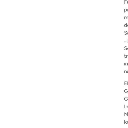
F
p
m
d
S
J
S
t
i
n
E
G
G
I
M
l