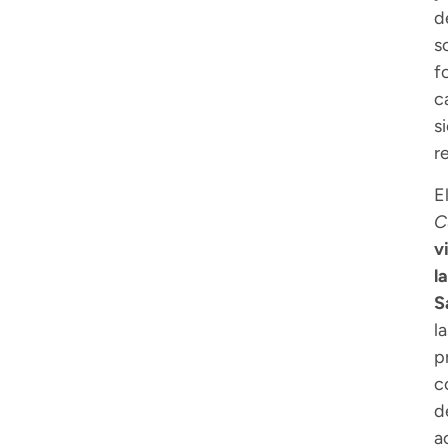
d
s
f
c
s
r
E
C
v
l
S
l
p
c
d
a