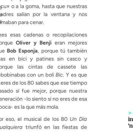
acu» o a la goma, hasta que nuestras
l
adres salían por la ventana y nos
a
s
lamaban para cenar.
ees esas cadenas o recopilaciones
orque
Oliver y Benji
eran mejores
ue
Bob Esponja
, porque tú también
bas en bici y patines sin casco y
orque las cintas de cassete las
ebobinabas con un boli
Bic
. Y es que
i eres de los 80 sabes que ese tiempo
asado sí fue mejor, porque nuestra
eneración -lo siento si no eres de esa
poca- es la que más mola.
>
in
or eso, el musical de los 80
Un Día
‘
ualquiera
triunfó en las fiestas de