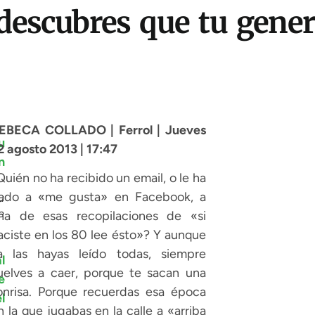
descubres que tu gener
EBECA COLLADO | Ferrol | Jueves
2 agosto 2013 | 17:47
Quién no ha recibido un email, o le ha
ado a «me gusta» en Facebook, a
u
e
na de esas recopilaciones de «si
aciste en los 80 lee ésto»? Y aunque
a las hayas leído todas, siempre
uelves a caer, porque te sacan una
onrisa. Porque recuerdas esa época
n la que jugabas en la calle a «arriba