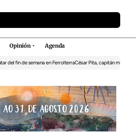
Opinión
Agenda
 fin de semana en Ferrolterra
César Pita, capitán marítimo de Ferr