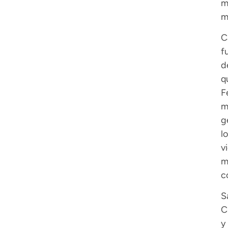
m
m
C
f
d
q
F
m
g
l
v
c
S
C
y