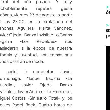
errol del año pasado. Y muy
>
robablemente repetirá gesta
d
añana, viernes 23 de agosto, a partir
e las 23.00, en la explanada del
>
ánchez Aguilera. Marta Sánchez,
s
avier Ojeda -Danza Invisible- o Carlos
p
egarra -Los Rebeldes- nos
rasladarán a la época de nuestra
nfancia y juventud, con temas que
unca pasarán de moda.
l cartel lo completan Javier
urruchaga, Manuel España -La
uardia-, Javier Ojeda -Danza
nvisible-, Javier Andreu -La Frontera-,
iguel Costas -Siniestro Total- y los
ocales Pádel Rock. Cuatro horas de