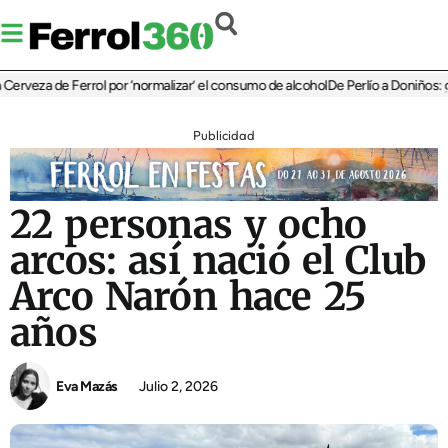
za de Ferrol por ‘normalizar’ el consumo de alcohol
De Perlío a Doniños: guía par
Publicidad
22 personas y ocho
arcos: así nació el Club
Arco Narón hace 25
años
Eva Mazás
Julio 2, 2026