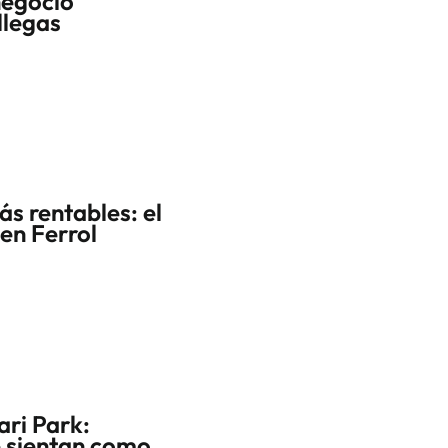
 negocio
llegas
ás rentables: el
en Ferrol
ri Park:
e sientan como