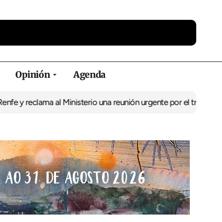
Opinión
Agenda
reclama al Ministerio una reunión urgente por el tren
El BNG exige