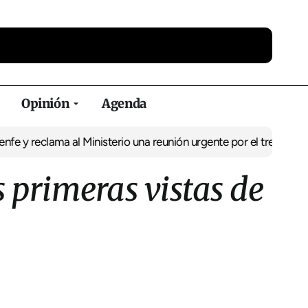
Opinión
Agenda
a al Ministerio una reunión urgente por el tren
El BNG exige la pu
 primeras vistas de