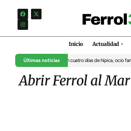
Inicio
Actualidad
u 35º aniversario con cuatro días de hípica, ocio familiar y activ
Últimas noticias
Abrir Ferrol al Ma