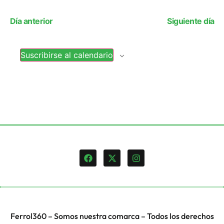
de
de
la
fecha.
vi
búsq
Día anterior
Siguiente día
de
y
Ev
Suscribirse al calendario
vista
de
Event
Ferrol360 – Somos nuestra comarca – Todos los derechos