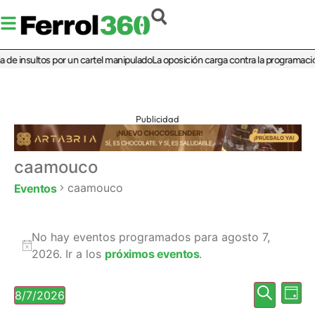
de insultos por un cartel manipulado
La oposición carga contra la programación 
Publicidad
caamouco
caamouco
Eventos
No hay eventos programados para agosto 7,
Aviso
2026. Ir a los
próximos eventos
.
Nave
Na
Buscar
8/7/2026
Día
Selecciona