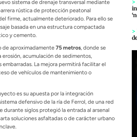
>
uevo sistema de drenaje transversal mediante
in
barrera rústica de protección peatonal
‘
del firme, actualmente deteriorado. Para ello se
isaje basada en una estructura compactada
>
tico y cemento.
d
amo de aproximadamente
75 metros
, donde se
a erosión, acumulación de sedimentos,
 embarradas. La mejora permitirá facilitar el
cceso de vehículos de mantenimiento o
yecto es su apuesta por la integración
 sistema defensivo de la ría de Ferrol, de una red
e durante siglos protegió la entrada al arsenal
carta soluciones asfaltadas o de carácter urbano
nclave.