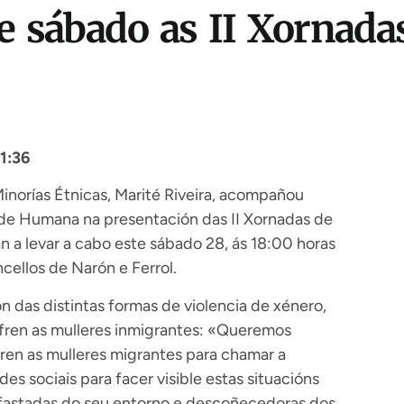
te sábado as II Xornada
1:36
inorías Étnicas, Marité Riveira, acompañou
ade Humana na presentación das II Xornadas de
an a levar a cabo este sábado 28, ás 18:00 horas
cellos de Narón e Ferrol.
 das distintas formas de violencia de xénero,
fren as mulleres inmigrantes: «Queremos
ren as mulleres migrantes para chamar a
es sociais para facer visible estas situacións
afastadas do seu entorno e descoñecedoras dos