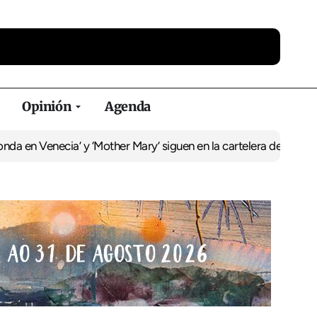
Opinión
Agenda
n Venecia’ y ‘Mother Mary’ siguen en la cartelera del Duplex
La re