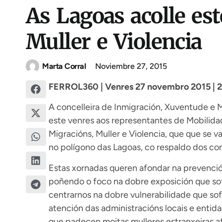
As Lagoas acolle es
Muller e Violencia
Marta Corral
Noviembre 27, 2015
FERROL360 | Venres 27 novembro 2015 | 2
A concelleira de Inmigración, Xuventude e M
este venres aos representantes de Mobilid
Migracións, Muller e Violencia, que que se v
no polígono das Lagoas, co respaldo dos con
Estas xornadas queren afondar na prevención
poñendo o foco na dobre exposición que so
centrarnos na dobre vulnerabilidade que sof
atención das administracións locais e entidad
que padecen moitas mulleres estranxeiras 