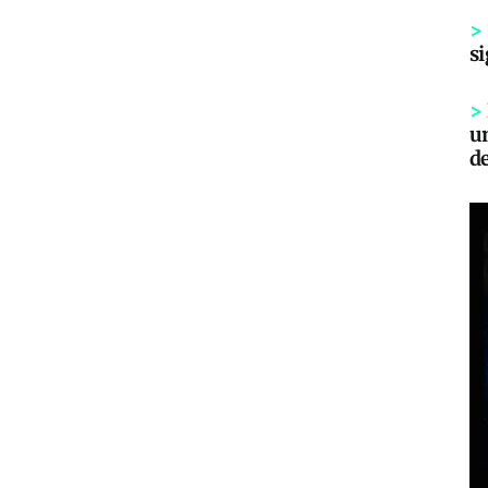
>
si
>
un
d