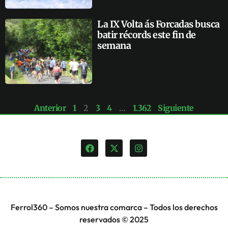
La IX Volta ás Forcadas busca
batir récords este fin de
semana
Anterior
1
2
3
4
…
1.362
Siguiente
Ferrol360 – Somos nuestra comarca – Todos los derechos
reservados © 2025