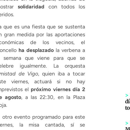
ostrar
solidaridad
con todos los
eridos.
a que es una fiesta que se sustenta
n gran medida por las aportaciones
conómicas de los vecinos, el
oncello
ha desplazado
la verbena a
a semana que viene para que se
elebre igualmente. La orquesta
mistad de Vigo
, quien iba a tocar
ste viernes, actuará si no hay
mprevistos el
próximo viernes día 2
>
e agosto
, a las 22:30, en la Plaza
dí
oja.
to
l otro evento programado para este
>
iernes, la misa cantada, sí se
Mi