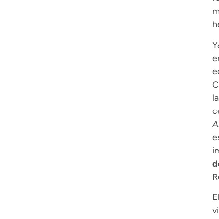
m
h
Y
e
e
C
l
c
A
e
i
d
R
E
v