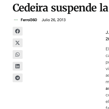
Cedeira suspende la
Ferrol360
Julio 26, 2013
J
2
E
c
p
v
a
m
a
c
e
f