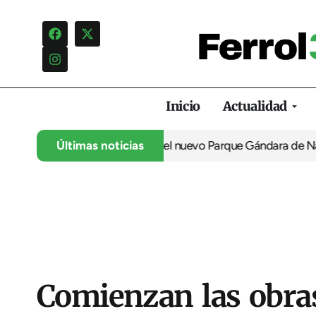
Inicio
Actualidad
uma a Obramat y Wenea en el nuevo Parque Gándara de Narón
Últimas noticias
D
Comienzan las obras