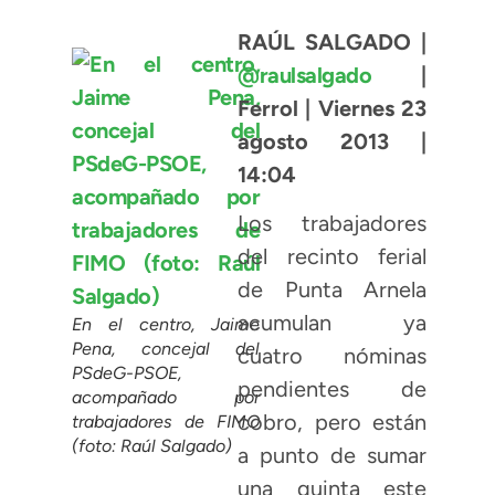
RAÚL SALGADO |
@raulsalgado
|
Ferrol | Viernes 23
agosto 2013 |
14:04
Los trabajadores
del recinto ferial
de Punta Arnela
acumulan ya
En el centro, Jaime
Pena, concejal del
cuatro nóminas
PSdeG-PSOE,
pendientes de
acompañado por
cobro, pero están
trabajadores de FIMO
(foto: Raúl Salgado)
a punto de sumar
una quinta este