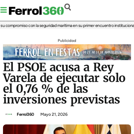
u compromiso con la seguridad marítima en su primer encuentro institucional
‘L
Publicidad
El PSOE acusa a Rey
Varela de ejecutar solo
el 0,76 % de las
inversiones previstas
Ferrol360
Mayo 21, 2026