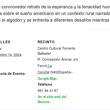
n conmovedor retrato de la esperanza y la tenacidad hu
a sobre el sueño americano en un contexto rural narrada
el algodón y se enfrenta a diferentes desafíos mientras in
ALLES
RECINTO
Centro Cultural Torrente
:
Ballester
mbre 14, 2024
R. Concepción Arenal, s/n
Ferrol
,
La
Coruña
15402
España
+
oría de Evento:
Google Map
Teléfono
981 94 41 87
Ver el sitio web del
Recinto