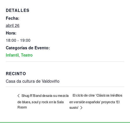
DETALLES
Fecha:
abril 26
Hora:
18:00 - 19:00
Categorías de Evento:
Infantil
,
Teatro
RECINTO
Casa da cultura de Valdoviño
El ciclo de cine ‘Clásicos inéditos
Shug R’Band desata su mezcla
de blues, soul y rock en la Sala
en versión española’ proyecta ‘El
Room
susto’