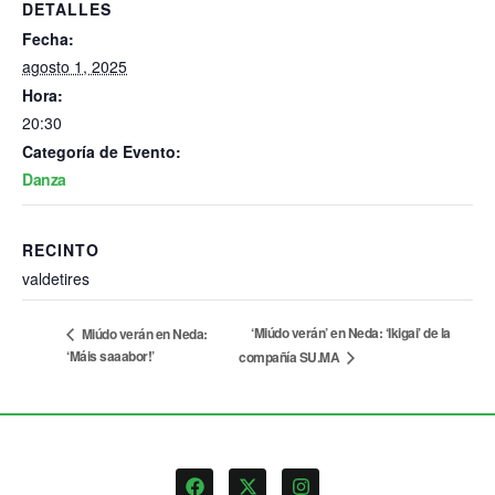
DETALLES
Fecha:
agosto 1, 2025
Hora:
20:30
Categoría de Evento:
Danza
RECINTO
valdetires
‘Miúdo verán’ en Neda: ‘Ikigai’ de la
Miúdo verán en Neda:
‘Máis saaabor!’
compañía SU.MA