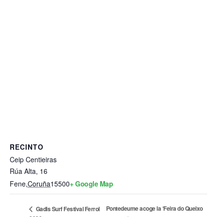
RECINTO
Ceip Centieiras
Rúa Alta, 16
Fene
,
Coruña
15500
+ Google Map
Pontedeume acoge la ‘Feira do Queixo
Gadis Surf Festival Ferrol