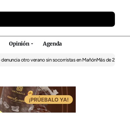
Opinión
Agenda
enuncia otro verano sin socorristas en Mañón
Más de 237.000 eu