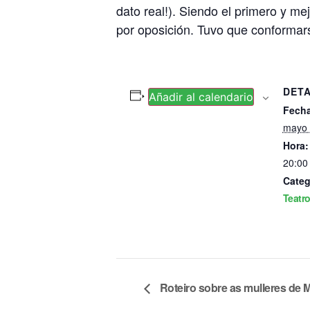
dato real!). Siendo el primero y me
por oposición. Tuvo que conformars
DET
Añadir al calendario
Fecha
mayo 
Hora:
20:00 
Categ
Teatr
Roteiro sobre as mulleres de