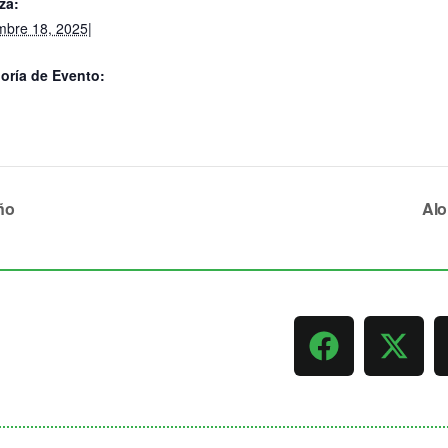
za:
mbre 18, 2025|
oría de Evento:
o
ño
Alo