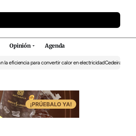
Opinión
Agenda
ciencia para convertir calor en electricidad
Cedeira combina depor