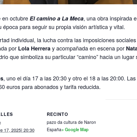
e en octubre
, una obra inspirada 
El camino a La Meca
época para seguir su propia visión artística y vital.
ertad individual, la lucha contra las imposiciones sociale
tada por
y acompañada en escena por
Lola Herrera
Nata
idrio que simboliza su particular “camino” hacia un luga
, uno el día 17 a las 20:30 y otro el 18 a las 20:00. La
es
,60 euros para abonados y tarifa reducida.
ALLES
RECINTO
pazo da cultura de Naron
:
España
+ Google Map
re 17, 2025| 20:30