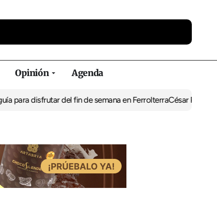
Opinión
Agenda
 para disfrutar del fin de semana en Ferrolterra
César Pita, capit