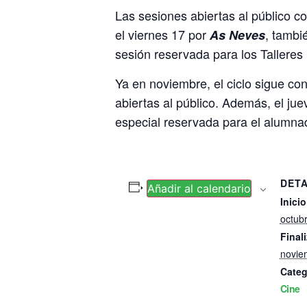
Las sesiones abiertas al público 
el viernes 17 por
, tambi
As Neves
sesión reservada para los Talleres
Ya en noviembre, el ciclo sigue co
abiertas al público. Además, el ju
especial reservada para el alumnad
DET
Añadir al calendario
Inicio
octub
Finali
novie
Categ
Cine