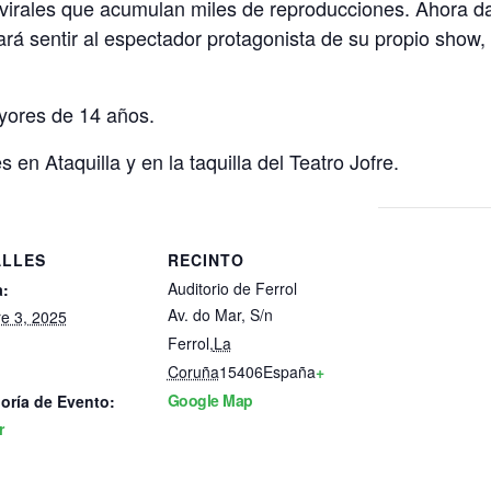
 virales que acumulan miles de reproducciones. Ahora da 
ará sentir al espectador protagonista de su propio show,
yores de 14 años.
en Ataquilla y en la taquilla del Teatro Jofre.
ALLES
RECINTO
Auditorio de Ferrol
:
Av. do Mar, S/n
re 3, 2025
Ferrol
,
La
Coruña
15406
España
+
Google Map
oría de Evento:
r