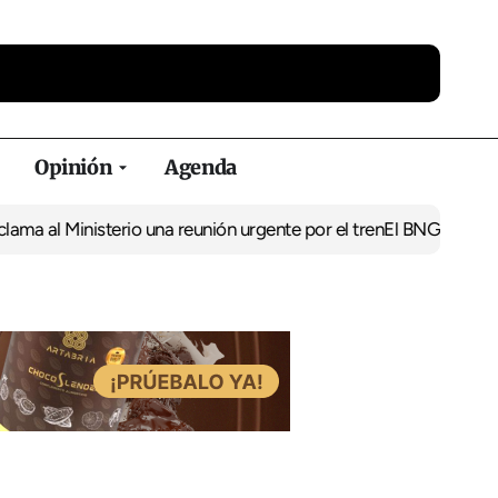
Opinión
Agenda
ma al Ministerio una reunión urgente por el tren
El BNG exige la 