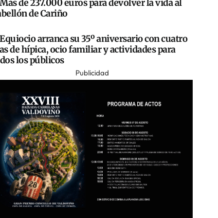
Más de 237.000 euros para devolver la vida al
abellón de Cariño
Equiocio arranca su 35º aniversario con cuatro
as de hípica, ocio familiar y actividades para
dos los públicos
Publicidad