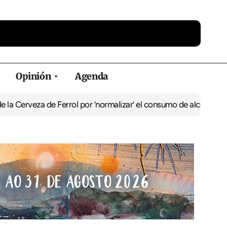
Opinión
Agenda
rveza de Ferrol por ‘normalizar’ el consumo de alcohol
De Perlío a