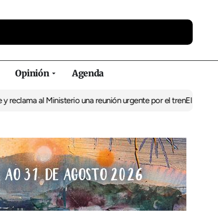
Opinión
Agenda
lama al Ministerio una reunión urgente por el tren
El BNG exige la