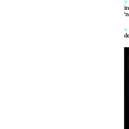
>
in
‘
>
d