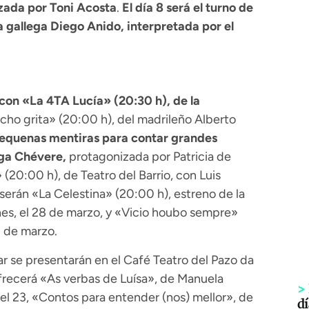
zada por Toni Acosta
.
El día 8 será el turno de
 gallega Diego Anido, interpretada por el
con «La 4TA Lucía» (20:30 h), de la
acho grita» (20:00 h), del madrileño Alberto
equenas mentiras para contar grandes
ega Chévere,
protagonizada por Patricia de
(20:00 h), de Teatro del Barrio, con Luis
serán «La Celestina» (20:00 h), estreno de la
es, el 28 de marzo, y «Vicio houbo sempre»
0 de marzo.
liar se presentarán en el Café Teatro del Pazo da
ofrecerá «As verbas de Luísa», de Manuela
>
; el 23, «Contos para entender (nos) mellor», de
dí