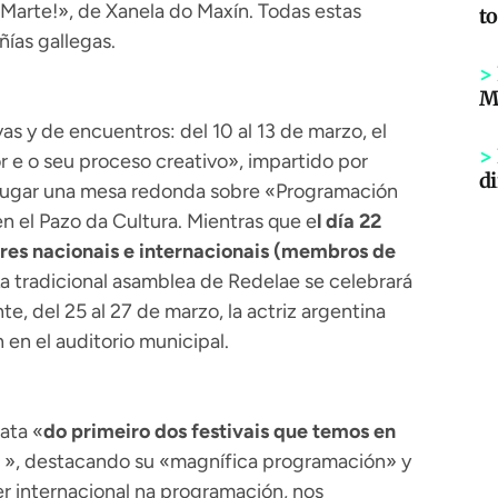
… Marte!», de Xanela do Maxín. Todas estas
to
ías gallegas.
>
Mi
s y de encuentros: del 10 al 13 de marzo, el
>
or e o seu proceso creativo», impartido por
di
á lugar una mesa redonda sobre «Programación
n el Pazo da Cultura. Mientras que e
l día 22
res nacionais e internacionais (membros de
La tradicional asamblea de Redelae se celebrará
e, del 25 al 27 de marzo, la actriz argentina
 en el auditorio municipal.
ata «
do primeiro dos festivais que temos en
s
», destacando su «magnífica programación» y
er internacional na programación, nos