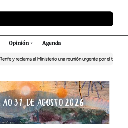
Opinión
Agenda
y reclama al Ministerio una reunión urgente por el tren
El BNG exi