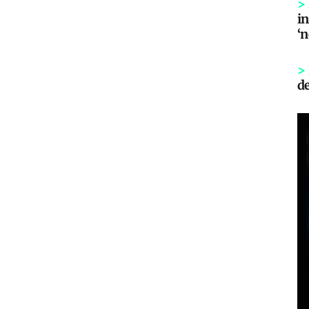
>
in
‘
>
d