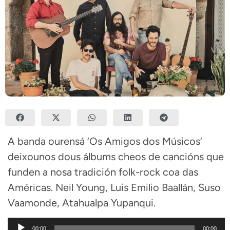
A banda ourensá ‘Os Amigos dos Músicos’
deixounos dous álbums cheos de cancións que
funden a nosa tradición folk-rock coa das
Américas. Neil Young, Luis Emilio Baallán, Suso
Vaamonde, Atahualpa Yupanqui.
Reproductor
00:00
00:00