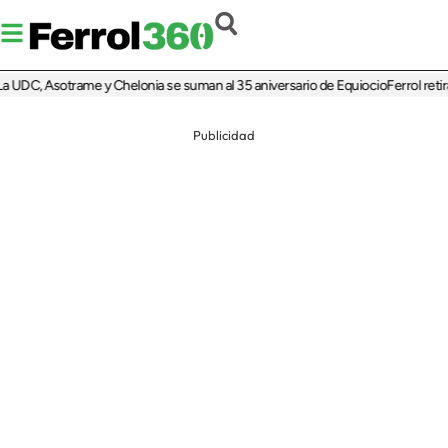
DC, Asotrame y Chelonia se suman al 35 aniversario de Equiocio
Ferrol retira m
Publicidad