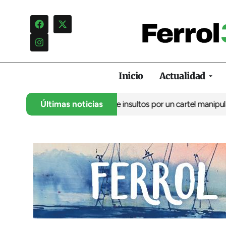
Inicio
Actualidad
 denuncia una campaña de insultos por un cartel manipulado
Últimas noticias
La o