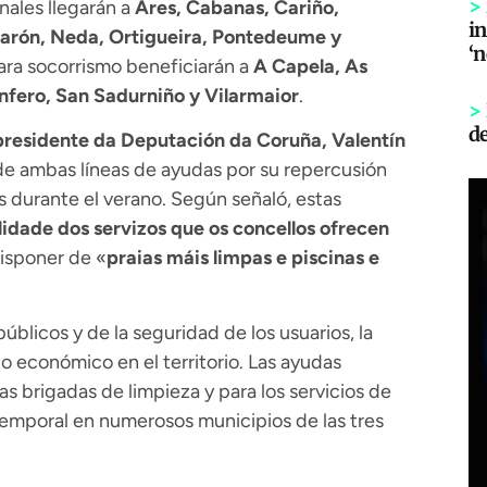
>
enales llegarán a
Ares, Cabanas, Cariño,
in
Narón, Neda, Ortigueira, Pontedeume y
‘
ara socorrismo beneficiarán a
A Capela, As
fero, San Sadurniño y Vilarmaior
.
>
d
presidente da Deputación da Coruña, Valentín
 de ambas líneas de ayudas por su repercusión
os durante el verano. Según señaló, estas
idade dos servizos que os concellos ofrecen
isponer de «
praias máis limpas e piscinas e
blicos y de la seguridad de los usuarios, la
o económico en el territorio. Las ayudas
as brigadas de limpieza y para los servicios de
temporal en numerosos municipios de las tres