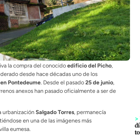
iva la compra del conocido
edificio del Picho
,
siderado desde hace décadas uno de los
o en Pontedeume
. Desde el pasado
25 de junio
,
rrenos anexos han pasado oficialmente a ser de
a urbanización
Salgado Torres
, permanecía
>
rtiéndose en una de las imágenes más
dí
villa eumesa.
to