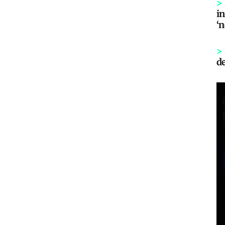
>
in
‘
>
d